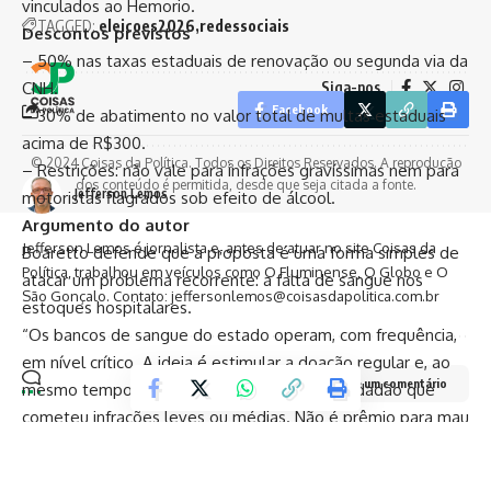
vinculados ao Hemorio.
TAGGED:
eleicoes2026
redessociais
Descontos previstos
– 50% nas taxas estaduais de renovação ou segunda via da
Siga-nos
CNH.
Facebook
– 30% de abatimento no valor total de multas estaduais
acima de R$300.
© 2024 Coisas da Política. Todos os Direitos Reservados. A reprodução
– Restrições: não vale para infrações gravíssimas nem para
dos conteúdo é permitida, desde que seja citada a fonte.
Jefferson Lemos
motoristas flagrados sob efeito de álcool.
Argumento do autor
Jefferson Lemos é jornalista e, antes de atuar no site Coisas da
Boaretto defende que a proposta é uma forma simples de
Política, trabalhou em veículos como O Fluminense, O Globo e O
atacar um problema recorrente: a falta de sangue nos
São Gonçalo. Contato: jeffersonlemos@coisasdapolitica.com.br
estoques hospitalares.
“Os bancos de sangue do estado operam, com frequência,
em nível crítico. A ideia é estimular a doação regular e, ao
Deixe um comentário
mesmo tempo, dar um retorno objetivo ao cidadão que
cometeu infrações leves ou médias. Não é prêmio para mau
motorista, é incentivo para salvar vidas”, afirmou.
Como funcionaria