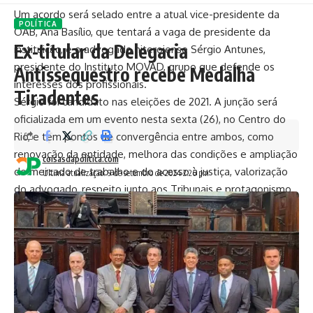
Um acordo será selado entre a atual vice-presidente da
POLÍTICA
OAB, Ana Basílio, que tentará a vaga de presidente da
Ex-titular da Delegacia
instituição, e o advogado niteroiense Sérgio Antunes,
presidente do Instituto MOVAD, grupo que defende os
Antissequestro recebe Medalha
interesses dos profissionais.
Tiradentes
Sérgio foi candidato nas eleições de 2021. A junção será
oficializada em um evento nesta sexta (26), no Centro do
Rio, e tem pontos de convergência entre ambos, como
renovação da entidade, melhora das condições e ampliação
coisasdapolitica.com
do mercado de trabalho e do acesso à justiça, valorização
Última atualização: 9 de setembro de 2024 2:26 pm
do advogado, respeito junto aos Tribunais e protagonismo
na sociedade e o apartidarismo institucional.
Na foto, Ana e Sérgio com o advogado Técio Lins e Silva (à
esquerda), que apoia o grupo.
TAGGED:
anabasilio
eleicoesoab
oabrj
sergioantunes