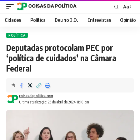
Aa
Font
Resizer
Cidades
Política
Deu no D.O.
Entrevistas
Opinião
POLÍTICA
Deputadas protocolam PEC por
‘política de cuidados’ na Câmara
Federal
coisasdapolitica.com
Última atualização: 25 de abril de 2024 11:10 pm