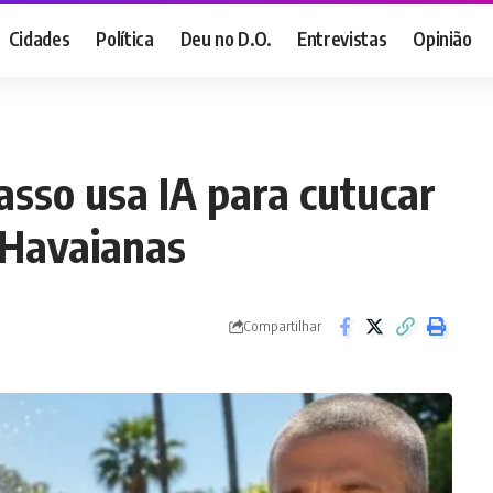
Cidades
Política
Deu no D.O.
Entrevistas
Opinião
asso usa IA para cutucar
 Havaianas
Compartilhar