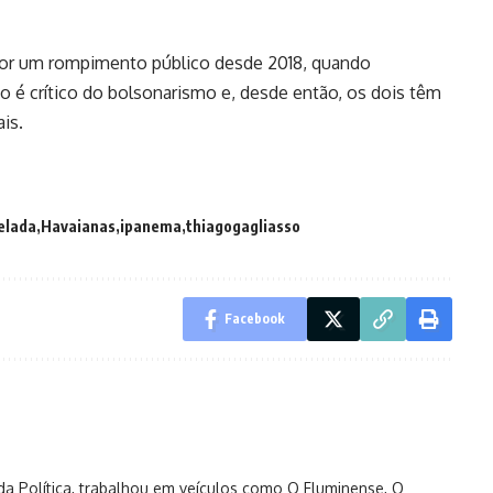
 por um rompimento público desde 2018, quando
no é crítico do bolsonarismo e, desde então, os dois têm
ais.
elada
Havaianas
ipanema
thiagogagliasso
Facebook
s da Política, trabalhou em veículos como O Fluminense, O