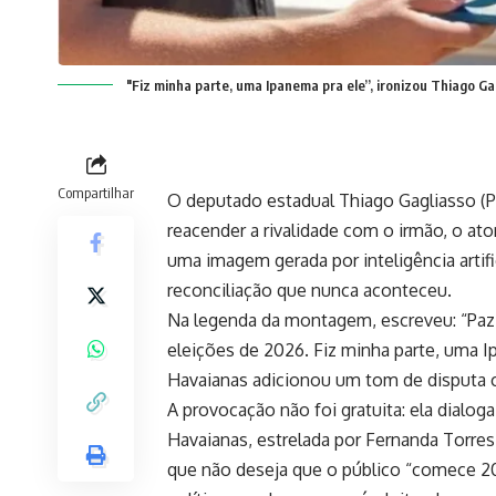
"Fiz minha parte, uma Ipanema pra ele”, ironizou Thiago G
Compartilhar
O deputado estadual Thiago Gagliasso (PL
reacender a rivalidade com o irmão, o at
uma imagem gerada por inteligência arti
reconciliação que nunca aconteceu.
Na legenda da montagem, escreveu: “Paz n
eleições de 2026. Fiz minha parte, uma 
Havaianas adicionou um tom de disputa 
A provocação não foi gratuita: ela dialo
Havaianas, estrelada por Fernanda Torres,
que não deseja que o público “comece 20