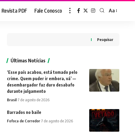
Revista PDF
Fale Conosco
Aa
Font
Resizer
Pesquisar
Últimas Notícias
‘Esse país acabou, está tomado pelo
crime. Quem puder ir embora, vá’ —
desembargador faz duro desabafo
durante julgamento
Brasil
7 de agosto de 2026
Barrados no baile
Fofoca de Corredor
7 de agosto de 2026