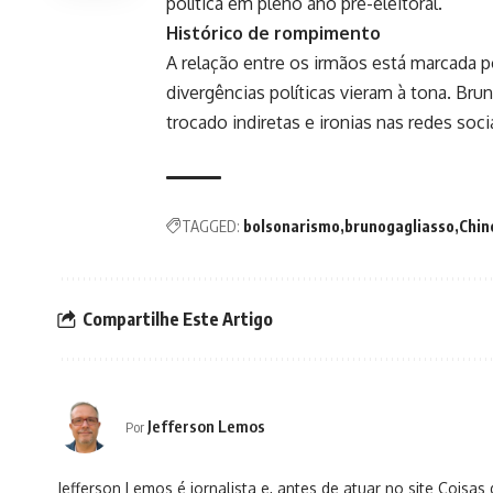
política em pleno ano pré-eleitoral.
Histórico de rompimento
A relação entre os irmãos está marcada
divergências políticas vieram à tona. Bru
trocado indiretas e ironias nas redes soci
TAGGED:
bolsonarismo
brunogagliasso
Chin
Compartilhe Este Artigo
Jefferson Lemos
Por
Jefferson Lemos é jornalista e, antes de atuar no site Coisa