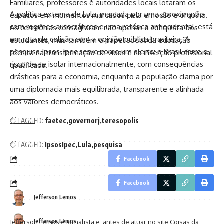
Familiares, professores e autoridades locais lotaram os
A política externa de Lula, marcada por uma aproximação
espaços em momentos marcados pela emoção e orgulho.
com regimes autocráticos e uma retórica antiocidental, está
As cerimônias consagraram não apenas a conquista dos
em rota de colisão com a opinião pública brasileira. A
estudantes, mas também o papel social da educação
pesquisa Ipsos-Ipec serve como um alerta: o Brasil corre o
técnica na transformação de vidas e na inserção profissional
risco de se isolar internacionalmente, com consequências
qualificada.
drásticas para a economia, enquanto a população clama por
uma diplomacia mais equilibrada, transparente e alinhada
aos valores democráticos.
TAGGED:
faetec
governorj
teresopolis
TAGGED:
IpsosIpec
Lula
pesquisa
Facebook
Facebook
Jefferson Lemos
Jefferson Lemos
Jefferson Lemos é jornalista e, antes de atuar no site Coisas da