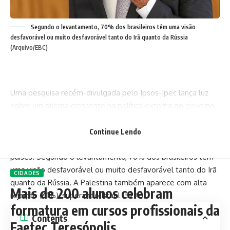
Segundo o levantamento, 70% dos brasileiros têm uma visão
desfavorável ou muito desfavorável tanto do Irã quanto da Rússia
(Arquivo/EBC)
Uma pesquisa recém-divulgada pelo Ipsos-Ipec lança luz
sobre um dilema crescente na política externa do governo
Lula: enquanto o presidente intensifica alianças com
regimes autocráticos como Irã e Rússia no âmbito do BRICS,
Continue Lendo
a população brasileira demonstra forte rejeição a esses
países. Segundo o levantamento, 70% dos brasileiros têm
uma visão desfavorável ou muito desfavorável tanto do Irã
CIDADES
quanto da Rússia. A Palestina também aparece com alta
Mais de 200 alunos celebram
rejeição (61%), superando Israel (52%).
formatura em cursos profissionais da
Contents
Faetec Teresópolis