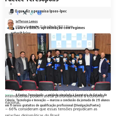
O que diz a pesquisa Ipsos-Ipec
Jefferson Lemos
Última atualização: 22 de julho de 2025 2:53 pm
Lula e o BRICS: aproximação com regimes
autoritários
Descompasso entre governo e população
Isolamento ameaça economia brasileira
O que diz a pesquisa Ipsos-Ipec
– 72% dos brasileiros acreditam que os conflitos
A Faetec Teresópolis — unidade vinculada à Secretaria de Estado de
internacionais podem afetar profundamente a economia
Ciência, Tecnologia e Inovação — marcou a conclusão da jornada de 215 alunos
nacional.
em 11 cursos gratuitos de qualificação profissional (Divulgação/Faetec)
– 66% consideram que essas tensões prejudicam as
relações diplomáticas do Brasil.