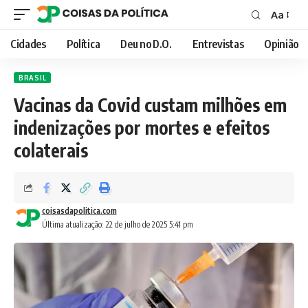
Aa
Font
Resizer
Cidades
Política
Deu no D.O.
Entrevistas
Opinião
BRASIL
Vacinas da Covid custam milhões em
indenizações por mortes e efeitos
colaterais
coisasdapolitica.com
Última atualização: 22 de julho de 2025 5:41 pm