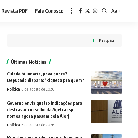
Revista PDF
Fale Conosco
Aa
Font
Resizer
Pesquisar
Últimas Notícias
Cidade bilionária, povo pobre?
Deputado dispara: ‘Riqueza pra quem?’
Política
6 de agosto de 2026
Governo envia quatro indicações para
destravar conselho da Agetransp;
nomes agora passam pela Alerj
Política
6 de agosto de 2026
Brasil escancarado: a gente finge que