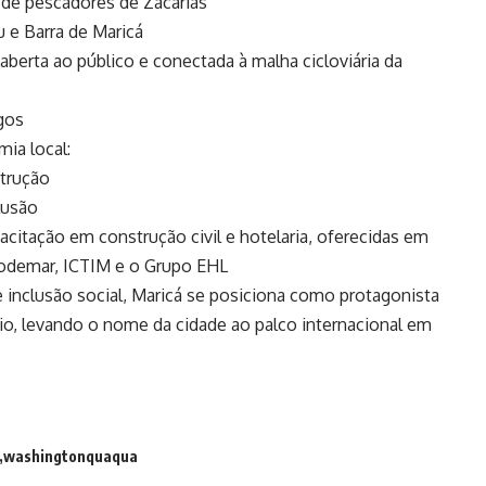
 de pescadores de Zacarias
u e Barra de Maricá
aberta ao público e conectada à malha cicloviária da
gos
ia local:
strução
lusão
acitação em construção civil e hotelaria, oferecidas em
 Codemar, ICTIM e o Grupo EHL
e inclusão social, Maricá se posiciona como protagonista
io, levando o nome da cidade ao palco internacional em
washingtonquaqua