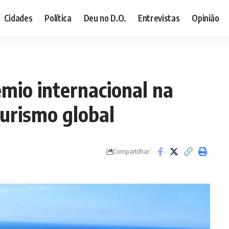
Cidades
Política
Deu no D.O.
Entrevistas
Opinião
êmio internacional na
turismo global
Compartilhar