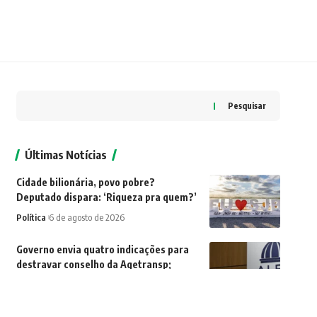
Pesquisar
Últimas Notícias
Cidade bilionária, povo pobre?
Deputado dispara: ‘Riqueza pra quem?’
Política
6 de agosto de 2026
Governo envia quatro indicações para
destravar conselho da Agetransp;
nomes agora passam pela Alerj
Política
6 de agosto de 2026