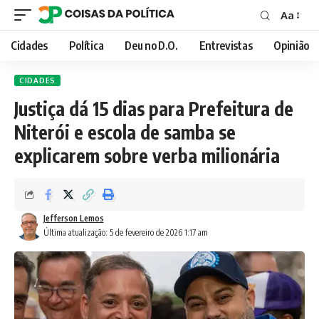
Aa
Font
Resizer
Cidades
Política
Deu no D.O.
Entrevistas
Opinião
CIDADES
Justiça dá 15 dias para Prefeitura de
Niterói e escola de samba se
explicarem sobre verba milionária
Jefferson Lemos
Última atualização: 5 de fevereiro de 2026 1:17 am