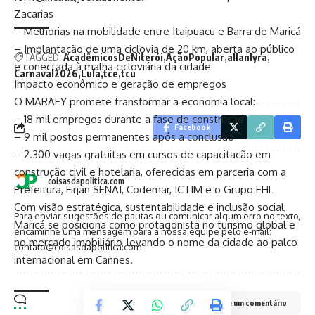
Zacarias
– Melhorias na mobilidade entre Itaipuaçu e Barra de Maricá
– Implantação de uma ciclovia de 20 km, aberta ao público
TAGGED:
AcadêmicosDeNiterói
AçãoPopular
allanlyra
e conectada à malha cicloviária da cidade
Carnaval2026
Lula
tce
tcu
Impacto econômico e geração de empregos
O MARAEY promete transformar a economia local:
– 18 mil empregos durante a fase de construção
Facebook
– 9 mil postos permanentes após a conclusão
– 2.300 vagas gratuitas em cursos de capacitação em
construção civil e hotelaria, oferecidas em parceria com a
coisasdapolitica.com
Prefeitura, Firjan SENAI, Codemar, ICTIM e o Grupo EHL
Com visão estratégica, sustentabilidade e inclusão social,
Para enviar sugestões de pautas ou comunicar algum erro no texto,
Maricá se posiciona como protagonista no turismo global e
encaminhe uma mensagem para a nossa equipe pelo e-mail:
no mercado imobiliário, levando o nome da cidade ao palco
contato@coisasdapolitica.com
internacional em Cannes.
Deixe um comentário