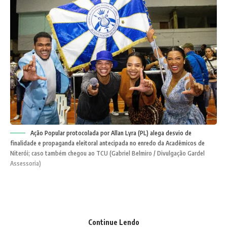
Ação Popular protocolada por Allan Lyra (PL) alega desvio de
finalidade e propaganda eleitoral antecipada no enredo da Acadêmicos de
Niterói; caso também chegou ao TCU (Gabriel Belmiro / Divulgação Gardel
Assessoria)
A subvenção pública para o Carnaval de Niterói teve um
novo capítulo da polarização política fluminense. O
Continue Lendo