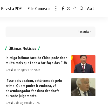
Revista PDF
Fale Conosco
Aa
Font
Resizer
Pesquisar
Últimas Notícias
Inimigo íntimo: taxa da China pode doer
muito mais que todo o tarifaço dos EUA
Brasil
8 de agosto de 2026
‘Esse país acabou, está tomado pelo
crime. Quem puder ir embora, vá’ —
desembargador faz duro desabafo
durante julgamento
Brasil
7 de agosto de 2026