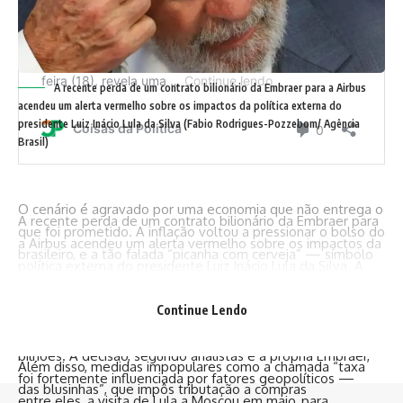
A recente perda de um contrato bilionário da Embraer para a Airbus
acendeu um alerta vermelho sobre os impactos da política externa do
presidente Luiz Inácio Lula da Silva (Fabio Rodrigues-Pozzebom/ Agência
Brasil)
O cenário é agravado por uma economia que não entrega o
A recente perda de um contrato bilionário da Embraer para
que foi prometido. A inflação voltou a pressionar o bolso do
a Airbus acendeu um alerta vermelho sobre os impactos da
brasileiro, e a tão falada “picanha com cerveja” — símbolo
política externa do presidente Luiz Inácio Lula da Silva. A
da campanha de Lula — virou miragem para boa parte da
LOT Polish Airlines, principal companhia aérea da Polônia,
população. O preço da carne bovina subiu mais de 12% nos
reverteu sua estratégia de frota e optou por adquirir 40
Continue Lendo
últimos 12 meses, segundo dados do IPCA, e o consumo per
jatos A220 da Airbus, em um negócio estimado em US$ 2,7
capita caiu ao menor nível em duas décadas.
bilhões. A decisão, segundo analistas e a própria Embraer,
Além disso, medidas impopulares como a chamada “taxa
foi fortemente influenciada por fatores geopolíticos —
das blusinhas”, que impôs tributação a compras
entre eles, a visita de Lula a Moscou em maio, para