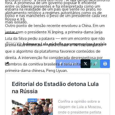
fora. A promessa de um governo popular e eficiente
entre os líderes presentes e foi interpretada como um
esbarra na realidade de um país que sente no prato, no
alinhamento retórico a regimes autoritários como os de
bolso e nas manchetes o peso de um presidente cada vez
Rússia e Irã.
mais isolado.
Outro ponto de tensão recente envolveu a China. Em um
jantar com o presidente Xi Jinping, a primeira-dama Janja
Lula da Silva pediu a palavra — em um encontro que não
TAGGED:
bolsonaro
Lula
michelle
paranapesquisas
tarcisio
previa falas informais — para criticar o TikTok, alegando
que o algoritmo da plataforma favorece conteúdos de
direita. A intervenção foi considerada desrespeitosa por
membros da comitiva brasileira e teria irritado até a
Facebook
primeira-dama chinesa, Peng Liyuan.
Jefferson Lemos
Jefferson Lemos é jornalista e, antes de atuar no site Coisas da
Política, trabalhou em veículos como O Fluminense, O Globo e O
São Gonçalo. Contato: jeffersonlemos@coisasdapolitica.com.br