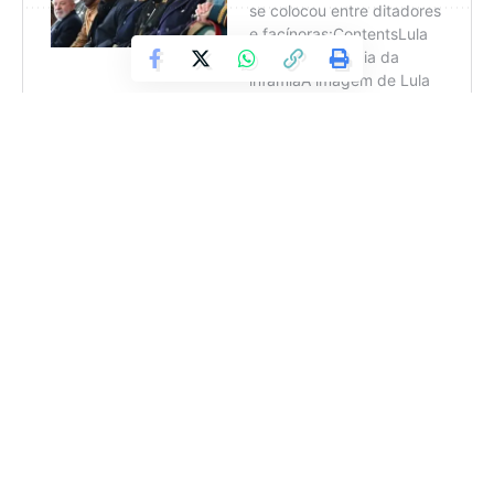
Deixe um comentário
Janja também protagonizou um episódio polêmico durante
o G20 Social, no Rio de Janeiro, quando xingou o bilionário
Elon Musk em inglês: “Fuck you, Elon Musk”. A fala, feita
durante um painel sobre desinformação, repercutiu
internacionalmente e foi criticada até por aliados do
governo. Lula, por sua vez, tentou minimizar o episódio,