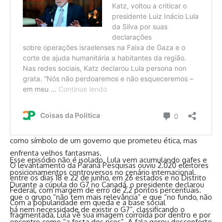
No campo político, o governo ainda tenta conter os danos
causados por escândalos como o de corrupção no INSS,
onde investigações apontam fraudes milionárias em
benefícios e contratos. A oposição tem explorado o caso
como símbolo de um governo que prometeu ética, mas
enfrenta velhos fantasmas.
Esse episódio não é isolado. Lula vem acumulando gafes e
O levantamento da Paraná Pesquisas ouviu 2.020 eleitores
posicionamentos controversos no cenário internacional.
entre os dias 18 e 22 de junho, em 26 estados e no Distrito
Durante a cúpula do G7 no Canadá, o presidente declarou
Federal, com margem de erro de 2,2 pontos percentuais.
que o grupo “não tem mais relevância” e que “no fundo, não
Com a popularidade em queda e a base social
há nem necessidade de existir o G7”, classificando o
fragmentada, Lula vê sua imagem corroída por dentro e por
encontro como “a festa dos ricos”. A fala gerou desconforto