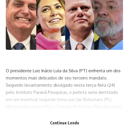
O presidente Luiz Inácio Lula da Silva (PT) enfrenta um dos
momentos mais delicados de seu terceiro mandato.
Segundo levantamento divulgado nesta terça-feira (24)
pelo Instituto Paraná Pesquisas, o petista seria derrotado
em um eventual segundo turno por Jair Bolsonaro (PL),
Michelle Bolsonaro (PL) e Tarcísio de Freitas (Republicanos).
O dado escancara o crescente desgaste do governo,
impulsionado por uma combinação de fatores econômicos,
Continue Lendo
escândalos e promessas não cumpridas.