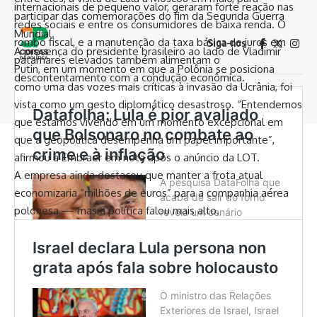
internacionais de pequeno valor, geraram forte reação nas
participar das comemorações do fim da Segunda Guerra
redes sociais e entre os consumidores de baixa renda. O
Mundial.
rombo fiscal, e a manutenção da taxa básica de juros em
Siga-nos
A presença do presidente brasileiro ao lado de Vladimir
patamares elevados também alimentam o
Putin, em um momento em que a Polônia se posiciona
descontentamento com a condução econômica.
como uma das vozes mais críticas à invasão da Ucrânia, foi
© 2024 Coisas da Política. Todos os Direitos Reservados. A reprodução
vista como um gesto diplomático desastroso. “Entendemos
dos conteúdo é permitida, desde que seja citada a fonte.
que estamos vivendo em um momento excepcional em
que a geopolítica desempenha um papel importante”,
afirmou a Embraer em nota após o anúncio da LOT.
A empresa ainda destacou que manter a frota atual
economizaria “milhões de euros” para a companhia aérea
polonesa — mas a política falou mais alto.