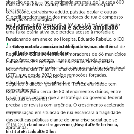
situação de rua — hoje estimada em mais de 1 a cada 600
mácula e do nervo óptico, além de tratamentos para
brasileiros.
ceratocone, estrabismo adulto, plástica ocular e outras
O perfil predominante dos moradores de rua é composto
doenças oftalmológicas.
por homens (84%) entre 30 e 59 anos (70%), revelando
Atendimento estadual e acesso ampliado
uma faixa etária ativa que perdeu acesso à moradia e
Funcionando em anexo ao Hospital Eduardo Rabello, o IEO
renda.
atende pacientes encaminhados pelo Sistema Estadual de
Governo Lula anuncia corte bilionário, mas mantém
silêncio sobre onde vai doer
Regulação (SER), beneficiando moradores de 66 municípios
Outro fator que contribui para a permanência dessas
fluminenses. As cirurgias são realizadas de segunda a
pessoas nas ruas é a decisão do Supremo Tribunal Federal
sexta-feira, das 7h às 19h, e as consultas ambulatoriais, de
(STF), que desde 2023 proíbe remoções forçadas,
segunda a sábado, das 8h às 17h.
dificultando ações de retirada e realocação sem
Segundo o diretor-geral Ramiro Torres, a unidade tem
consentimento.
capacidade para cerca de 80 atendimentos diários, entre
Os números indicam que a estratégia do governo federal
consultas e retornos.
precisa ser revista com urgência. O crescimento acelerado
da população em situação de rua escancara a fragilidade
das políticas públicas diante de uma crise social que se
TAGGED:
claudiocastro
governorj
HospitaDeReferência
aprofunda.
InstitutoEstadualDeOlhos