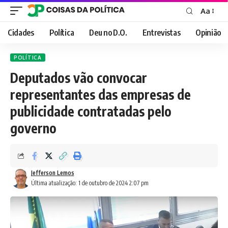
Aa
Font
Resizer
Cidades
Política
Deu no D.O.
Entrevistas
Opinião
POLÍTICA
Deputados vão convocar
representantes das empresas de
publicidade contratadas pelo
governo
Jefferson Lemos
Última atualização: 1 de outubro de 2024 2:07 pm