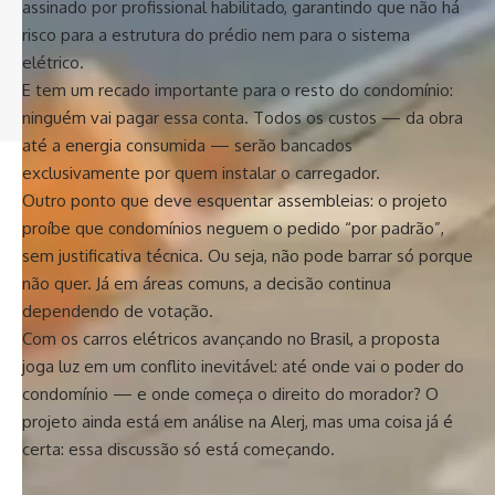
assinado por profissional habilitado, garantindo que não há
Siga-nos
risco para a estrutura do prédio nem para o sistema
elétrico.
E tem um recado importante para o resto do condomínio:
© 2024 Coisas da Política. Todos os Direitos Reservados. A reprodução
dos conteúdo é permitida, desde que seja citada a fonte.
ninguém vai pagar essa conta. Todos os custos — da obra
até a energia consumida — serão bancados
exclusivamente por quem instalar o carregador.
Outro ponto que deve esquentar assembleias: o projeto
proíbe que condomínios neguem o pedido “por padrão”,
sem justificativa técnica. Ou seja, não pode barrar só porque
não quer. Já em áreas comuns, a decisão continua
dependendo de votação.
Com os carros elétricos avançando no Brasil, a proposta
joga luz em um conflito inevitável: até onde vai o poder do
condomínio — e onde começa o direito do morador? O
projeto ainda está em análise na Alerj, mas uma coisa já é
certa: essa discussão só está começando.