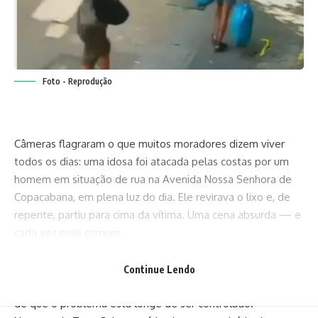
Foto - Reprodução
Câmeras flagraram o que muitos moradores dizem viver
todos os dias: uma idosa foi atacada pelas costas por um
homem em situação de rua na Avenida Nossa Senhora de
Copacabana, em plena luz do dia. Ele revirava o lixo e, de
repente, partiu para cima da vítima. Uma cena absurda — e
cada vez mais comum.
O caso ocorreu no último dia 13, a Polícia Militar foi acionada,
deteve o agressor, mas ele acabou solto. Resultado:
Continue Lendo
sensação de impunidade e a certeza, para quem mora ali,
de que o problema está longe de ser controlado.