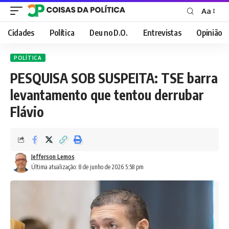
Aa
Font
Resizer
Cidades
Política
Deu no D.O.
Entrevistas
Opinião
POLÍTICA
PESQUISA SOB SUSPEITA: TSE barra
levantamento que tentou derrubar
Flávio
Jefferson Lemos
Última atualização: 8 de junho de 2026 5:58 pm