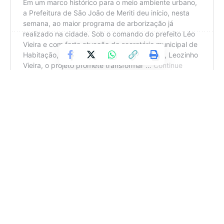
Política, trabalhou em veículos como O Fluminense, O Globo e O
São Gonçalo. Contato: jeffersonlemos@coisasdapolitica.com.br
Deixe um comentário
TAGGED:
leovieira
meriti
PodaDeÁrvores
segurança
Facebook