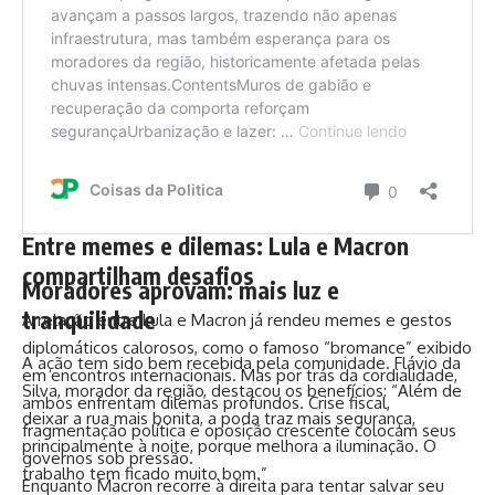
Entre memes e dilemas: Lula e Macron
compartilham desafios
Moradores aprovam: mais luz e
tranquilidade
A relação entre Lula e Macron já rendeu memes e gestos
diplomáticos calorosos, como o famoso “bromance” exibido
A ação tem sido bem recebida pela comunidade. Flávio da
em encontros internacionais. Mas por trás da cordialidade,
Silva, morador da região, destacou os benefícios: “Além de
ambos enfrentam dilemas profundos. Crise fiscal,
deixar a rua mais bonita, a poda traz mais segurança,
fragmentação política e oposição crescente colocam seus
principalmente à noite, porque melhora a iluminação. O
governos sob pressão.
trabalho tem ficado muito bom.”
Enquanto Macron recorre à direita para tentar salvar seu