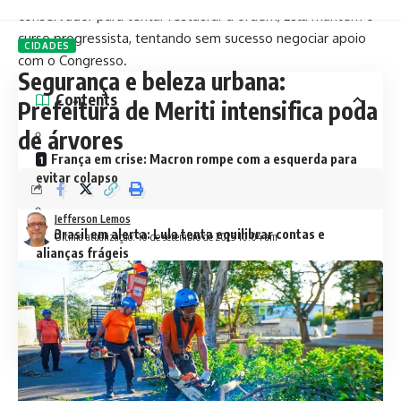
conservador para tentar restaurar a ordem, Lula mantém o
curso progressista, tentando sem sucesso negociar apoio
CIDADES
com o Congresso.
Segurança e beleza urbana:
Contents
Prefeitura de Meriti intensifica poda
de árvores
França em crise: Macron rompe com a esquerda para
evitar colapso
Jefferson Lemos
Brasil em alerta: Lula tenta equilibrar contas e
Última atualização: 10 de setembro de 2025 10:04 am
alianças frágeis
Entre memes e dilemas: Lula e Macron compartilham
desafios
França em crise: Macron rompe com a
esquerda para evitar colapso