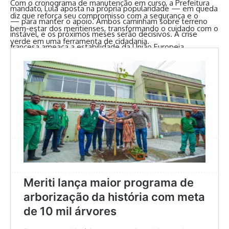
Com o cronograma de manutenção em curso, a Prefeitura
mandato, Lula aposta na própria popularidade — em queda
diz que reforça seu compromisso com a segurança e o
— para manter o apoio. Ambos caminham sobre terreno
bem-estar dos meritienses, transformando o cuidado com o
instável, e os próximos meses serão decisivos. A crise
verde em uma ferramenta de cidadania.
francesa ameaça a estabilidade da União Europeia,
enquanto o impasse fiscal brasileiro pode comprometer
investimentos e a credibilidade internacional do país.
TAGGED:
CriseFiscal
DéfictOrçamentário
Lula
Macon
Facebook
Jefferson Lemos
Jefferson Lemos é jornalista e, antes de atuar no site Coisas da