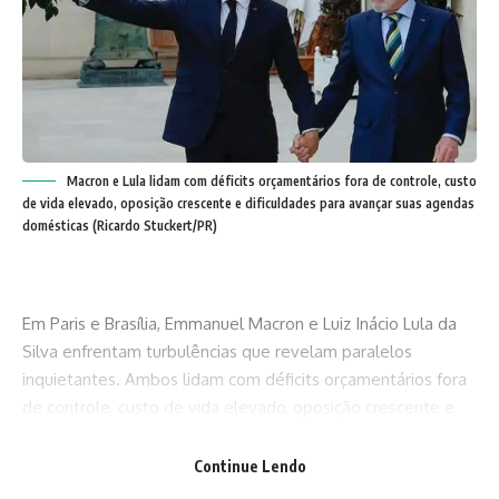
Macron e Lula lidam com déficits orçamentários fora de controle, custo
de vida elevado, oposição crescente e dificuldades para avançar suas agendas
domésticas (Ricardo Stuckert/PR)
Em Paris e Brasília, Emmanuel Macron e Luiz Inácio Lula da
Silva enfrentam turbulências que revelam paralelos
inquietantes. Ambos lidam com déficits orçamentários fora
de controle, custo de vida elevado, oposição crescente e
dificuldades para avançar suas agendas domésticas. Mas
enquanto o presidente francês, diante de uma crise fiscal
Continue Lendo
aguda e da ameaça de paralisação nacional, nomeou um