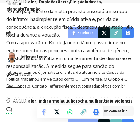
TAGGED:
alerj
DuplaVacância
EleiçãoIndireta
familiar.
MandatoTampão
“O não pagamento da multa prevista ensejará a inscrição
do infrator inadimplente em dívida ativa e, por via de
consequência, a execução fiscal”, destacou o deputado Júlio
Facebook
Rocha durante a votação.
Com a aprovação, o Rio de Janeiro dá um passo firme no
endurecimento das punições contra a violência de gênero,
Jefferson Lemos
transformando a multa em uma ferramenta de dissuasão e
responsabilização. A medida segue para sanção do
Jefferson Lemos é jornalista e, antes de atuar no site Coisas da
governador.
Política, trabalhou em veículos como O Fluminense, O Globo e O
São Gonçalo. Contato: jeffersonlemos@coisasdapolitica.com.br
TAGGED:
alerj
indiaarmelau
juliorocha
mulher
tiaju
violencia
Deixe um comentário
Facebook