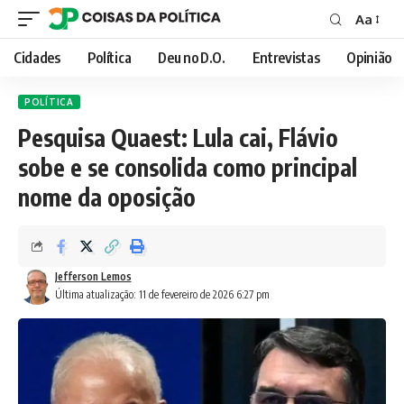
Aa
Font
Resizer
Cidades
Política
Deu no D.O.
Entrevistas
Opinião
POLÍTICA
Pesquisa Quaest: Lula cai, Flávio
sobe e se consolida como principal
nome da oposição
Jefferson Lemos
Última atualização: 11 de fevereiro de 2026 6:27 pm