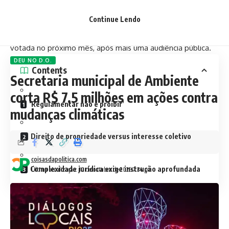
Janeiro avança na reta final da tramitação do projeto de lei
Continue Lendo
que regulamenta hospedagens por plataformas digitais. A
proposta, de autoria do vereador Salvino Oliveira, deve ser
votada no próximo mês, após mais uma audiência pública.
DEU NO D.O.
Contents
Secretaria municipal de Ambiente
corta R$ 7,5 milhões em ações contra
‘Regulamentar não é proibir’
mudanças climáticas
Direito de propriedade versus interesse coletivo
coisasdapolitica.com
Complexidade jurídica exige instrução aprofundada
Última atualização: 10 de outubro de 2025 7:34 pm
Em recente decisão unânime, a Segunda Câmara de Direito
Privado do Tribunal de Justiça do Estado do Rio de Janeiro
negou liminar a um condômino que pretendia realizar