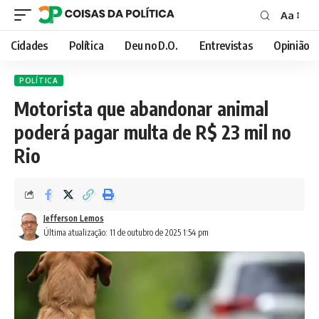
Aa
Font
Resizer
Cidades
Política
Deu no D.O.
Entrevistas
Opinião
POLÍTICA
Motorista que abandonar animal
poderá pagar multa de R$ 23 mil no
Rio
Jefferson Lemos
Última atualização: 11 de outubro de 2025 1:54 pm