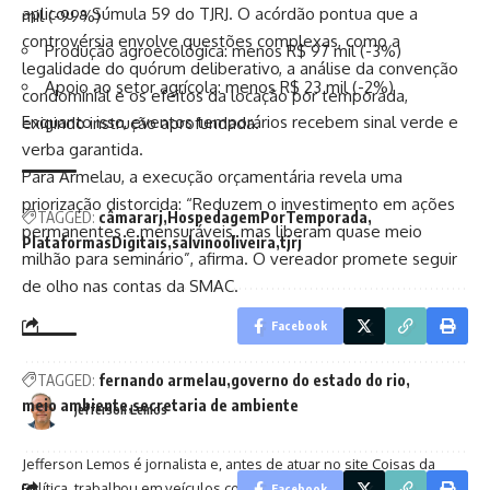
aplicou a Súmula 59 do TJRJ. O acórdão pontua que a
mil (-99%)
controvérsia envolve questões complexas, como a
Produção agroecológica: menos R$ 97 mil (-3%)
legalidade do quórum deliberativo, a análise da convenção
Apoio ao setor agrícola: menos R$ 23 mil (-2%)
condominial e os efeitos da locação por temporada,
Enquanto isso, eventos temporários recebem sinal verde e
exigindo instrução aprofundada.
verba garantida.
Para Armelau, a execução orçamentária revela uma
priorização distorcida: “Reduzem o investimento em ações
TAGGED:
câmararj
HospedagemPorTemporada
permanentes e mensuráveis, mas liberam quase meio
PlataformasDigitais
salvinooliveira
tjrj
milhão para seminário”, afirma. O vereador promete seguir
de olho nas contas da SMAC.
Facebook
TAGGED:
fernando armelau
governo do estado do rio
meio ambiente
secretaria de ambiente
Jefferson Lemos
Jefferson Lemos é jornalista e, antes de atuar no site Coisas da
Política, trabalhou em veículos como O Fluminense, O Globo e O
Facebook