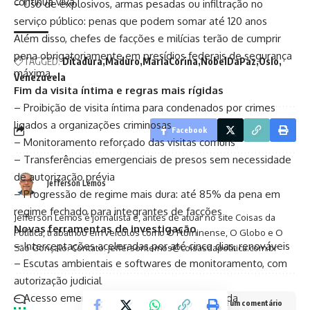
continua viva.
– Uso de explosivos, armas pesadas ou infiltração no
serviço público: penas que podem somar até 120 anos
Além disso, chefes de facções e milícias terão de cumprir
pena obrigatoriamente em presídios federais de segurança
TAGGED:
Ditadura
Maduro
MariaCorina
NobelDaPaz
Oslo
máxima.
Venezueela
Fim da visita íntima e regras mais rígidas
– Proibição de visita íntima para condenados por crimes
ligados a organizações criminosas
Facebook
– Monitoramento reforçado das visitas comuns
– Transferências emergenciais de presos sem necessidade
de autorização prévia
Jefferson Lemos
– Progressão de regime mais dura: até 85% da pena em
regime fechado para integrantes de facções
Jefferson Lemos é jornalista e, antes de atuar no site Coisas da
Novas ferramentas de investigação
Política, trabalhou em veículos como O Fluminense, O Globo e O
– Interceptações aceleradas por até cinco dias, renováveis
São Gonçalo. Contato: jeffersonlemos@coisasdapolitica.com.br
– Escutas ambientais e softwares de monitoramento, com
autorização judicial
– Acesso emergencial a dados em risco de vida
Deixe um comentário