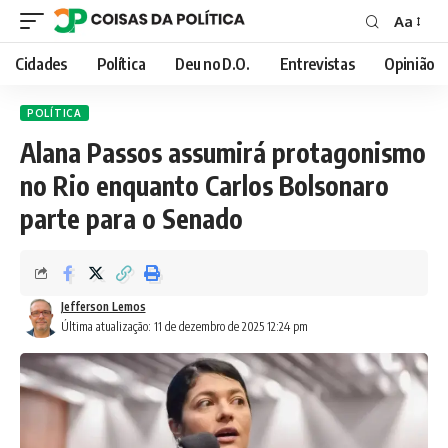
Aa
Font
Resizer
Cidades
Política
Deu no D.O.
Entrevistas
Opinião
POLÍTICA
Alana Passos assumirá protagonismo
no Rio enquanto Carlos Bolsonaro
parte para o Senado
Jefferson Lemos
Última atualização: 11 de dezembro de 2025 12:24 pm