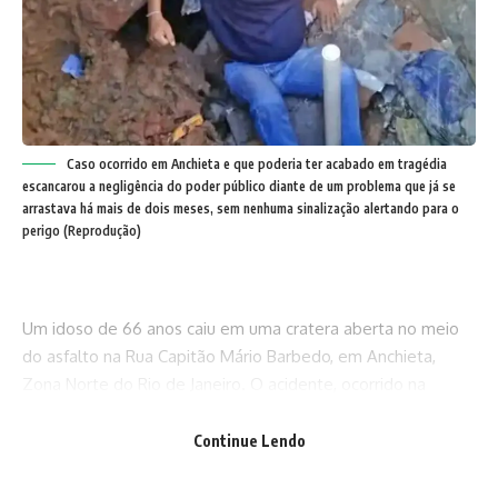
Caso ocorrido em Anchieta e que poderia ter acabado em tragédia
escancarou a negligência do poder público diante de um problema que já se
arrastava há mais de dois meses, sem nenhuma sinalização alertando para o
perigo (Reprodução)
Um idoso de 66 anos caiu em uma cratera aberta no meio
do asfalto na Rua Capitão Mário Barbedo, em Anchieta,
Zona Norte do Rio de Janeiro. O acidente, ocorrido na
última sexta (13) e que poderia ter terminado em tragédia,
escancarou o abandono da via pública e a negligência do
Continue Lendo
poder público diante de um problema que se arrasta há
mais de dois meses.