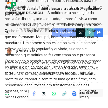
pais e irmão. Além deles, tem outras influências para ter
decidido entrar na política?
Siga-nos
TAGGED:
Acidente
anchieta
bucaco
cratera
drenagem
idoso
GUILHERME DELAROLI –
A política está no sangue da
prefeiturarj
nossa família, mas, acima de tudo, sempre foi vista como
© 2024 Coisas da Política. Todos os Direitos Reservados. A reprodução
missão de servir ao povo com seriedade e compromisso.
dos conteúdo é permitida, desde que seja citada a fonte.
Tenho muito orgulho da minha história e das referências
Facebook
que me formaram. Meu pai, José, foi vereador por quatro
mandatos. Um homem simples, de palavra, que sempre
esteve ao lado da população, ouvindo, ajudando e
Jefferson Lemos
mostrando que política se faz com trabalho e presença.
Cresci vendo o respeito que ele conquistou com a verdade
Jefferson Lemos é jornalista e, antes de atuar no site Coisas da
no olhar e o pé no chão. Meu irmão, Marcelo, também
Política, trabalhou em veículos como O Fluminense, O Globo e O
seguiu esse caminho e foi deputado federal. Hoje, é o
São Gonçalo. Contato: jeffersonlemos@coisasdapolitica.com.br
prefeito de Itaboraí, e tem feito uma gestão firme, com
responsabilidade, focada em transformar a vida das
pessoas, sem promessas vazias. Ele também é uma das
Deixe um comentário
minhas grandes inspirações. Meu amigo, meu Irmão,
deputado federal, vice-presidente da Câmara de