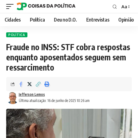
Aa
Font
Resizer
Cidades
Política
Deu no D.O.
Entrevistas
Opinião
POLÍTICA
Fraude no INSS: STF cobra respostas
enquanto aposentados seguem sem
ressarcimento
Jefferson Lemos
Última atualização: 16 de junho de 2025 10:26 am