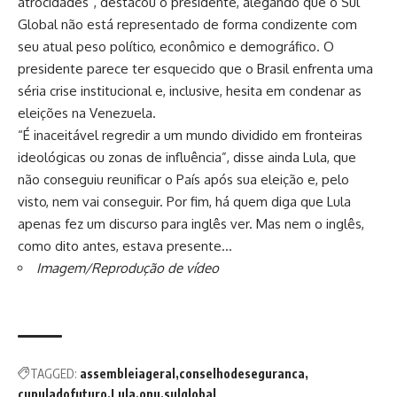
atrocidades”, destacou o presidente, alegando que o Sul
Global não está representado de forma condizente com
seu atual peso político, econômico e demográfico. O
presidente parece ter esquecido que o Brasil enfrenta uma
séria crise institucional e, inclusive, hesita em condenar as
eleições na Venezuela.
“É inaceitável regredir a um mundo dividido em fronteiras
ideológicas ou zonas de influência”, disse ainda Lula, que
não conseguiu reunificar o País após sua eleição e, pelo
visto, nem vai conseguir. Por fim, há quem diga que Lula
apenas fez um discurso para inglês ver. Mas nem o inglês,
como dito antes, estava presente…
Imagem/Reprodução de vídeo
TAGGED:
assembleiageral
conselhodeseguranca
cupuladofuturo
Lula
onu
sulglobal