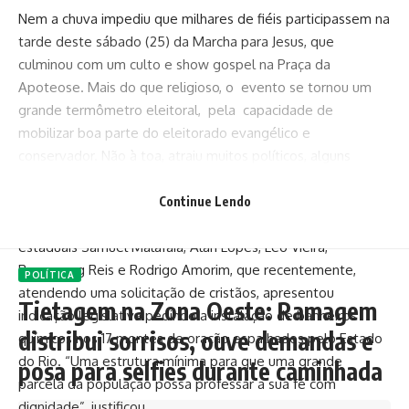
Nem a chuva impediu que milhares de fiéis participassem na
tarde deste sábado (25) da Marcha para Jesus, que
culminou com um culto e show gospel na Praça da
Apoteose. Mais do que religioso, o evento se tornou um
grande termômetro eleitoral, pela capacidade de
mobilizar boa parte do eleitorado evangélico e
conservador. Não à toa, atraiu muitos políticos, alguns
cristãos, outros nem tanto.
Marcaram presença o governador Cláudio Castro, o
Continue Lendo
deputado federal Sóstenes Cavalcante, e os deputados
estaduais Samuel Malafaia, Alan Lopes, Leo Vieira,
Rosenverg Reis e Rodrigo Amorim, que recentemente,
POLÍTICA
atendendo uma solicitação de cristãos, apresentou
Tietagem na Zona Oeste: Ramagem
indicação legislativa pedindo a instalação de banheiros
distribui sorrisos, ouve demandas e
químicos nos 17 montes de oração espalhados pelo Estado
do Rio. “Uma estrutura mínima para que uma grande
posa para selfies durante caminhada
parcela da população possa professar a sua fé com
dignidade”, justificou.