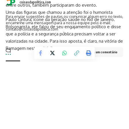
coisasdapolitica.com
entre outros, também participaram do evento.
Uma das figuras que chamou a atenção foi o humorista
Para enviar sugestões de pautas ou comunicar algum erro no texto,
Paulo Cintura, ícone da geração saúde no Rio de Janeiro.
encaminhe uma mensagem para a nossa equipe pelo e-mail:
Bolsonarista, ele falou de seu engajamento político e disse
contato@coisasdapolitica.com
que a polícia e a segurança pública precisam voltar a ser
valorizadas na cidade. Para isso aposta, é claro, na vitória de
Ramagem nestas eleições.
Deixe um comentário
TAGGED:
andersonmoraes
bancu
bolsonarismo
corpoacorpo
delegadoramagem
direitaconservadora
eleicoes2024
marciogualberto
Facebook