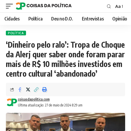
Aa
Font
Resizer
Cidades
Política
Deu no D.O.
Entrevistas
Opinião
POLÍTICA
‘Dinheiro pelo ralo’: Tropa de Choque
da Alerj quer saber onde foram parar
mais de R$ 10 milhões investidos em
centro cultural ‘abandonado’
coisasdapolitica.com
Última atualização: 27 de maio de 2024 8:29 am