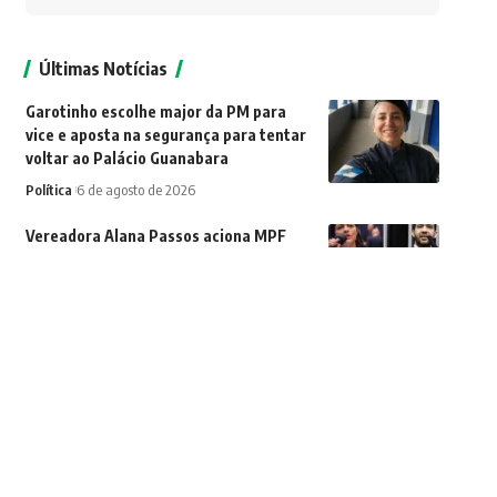
Últimas Notícias
Garotinho escolhe major da PM para
vice e aposta na segurança para tentar
voltar ao Palácio Guanabara
Política
6 de agosto de 2026
Vereadora Alana Passos aciona MPF
contra Janones após postagem com
frase ‘matar ou morrer’ contra a direita
Política
6 de agosto de 2026
Mangaratiba recebe ‘Rede de Trocas do
MEC’ e apresenta modelo de educação
integral na Ilha de Jaguanum
Cidades
6 de agosto de 2026
Encontro mobiliza lideranças em Nova