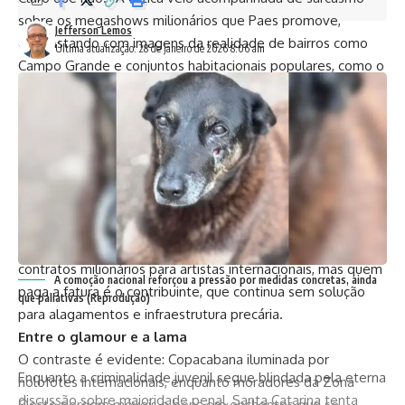
sobre os megashows milionários que Paes promove,
Jefferson Lemos
contrastando com imagens da realidade de bairros como
Última atualização: 28 de janeiro de 2026 8:06 am
Campo Grande e conjuntos habitacionais populares, como o
Campinho, onde moradores seguem contabilizando
prejuízos a cada chuva.
O prefeito e sua playlist
Para a vereadora, enquanto Paes brinca de curador musical,
lançando enquetes para saber se os cariocas preferem
Rihanna, Adele ou Beyoncé como próxima atração, a cidade
segue atolada em problemas básicos. Ela destaca que os
“showzinhos caríssimos” são uma cortina de fumaça:
contratos milionários para artistas internacionais, mas quem
A comoção nacional reforçou a pressão por medidas concretas, ainda
paga a fatura é o contribuinte, que continua sem solução
que paliativas (Reprodução)
para alagamentos e infraestrutura precária.
Entre o glamour e a lama
O contraste é evidente: Copacabana iluminada por
Enquanto a criminalidade juvenil segue blindada pela eterna
holofotes internacionais, enquanto moradores da Zona
discussão sobre maioridade penal, Santa Catarina tenta
Oeste perdem móveis e bens em enchentes que se