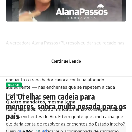
A vereadora Alana Passos (PL) resolveu dar seu recado nas
redes sociais e não poupou ironia contra o prefeito Eduardo
Paes. Segundo ela, o mandatário da capital só acorda
Continue Lendo
mesmo para Madonna, Lady Gaga e enquetes sobre qual
diva pop deve ser a próxima atração em Copacabana,
enquanto o trabalhador carioca continua afogado —
BRASIL
literalmente — nas enchentes que se repetem a cada
temporal.
Lei Orelha: sem cadeia para
Quatro mandatos, mesma lama
menores, sobra multa pesada para os
Alana disparou: “Quatro mandatos e não conseguiu acabar
pais
com as enchentes do Rio. E tem gente que ainda acha que
ele daria conta de resolver as enchentes do Estado inteiro?
Claro que não.” A crítica veio acompanhada de sarcasmo