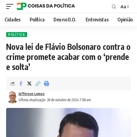
Aa
Font
Resizer
Cidades
Política
Deu no D.O.
Entrevistas
Opinião
POLÍTICA
Nova lei de Flávio Bolsonaro contra o
crime promete acabar com o ‘prende
e solta’
Jefferson Lemos
Última atualização: 28 de outubro de 2024 7:08 am