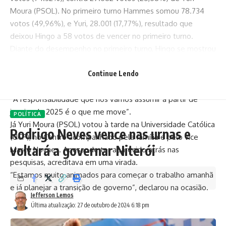
Moura (PSOL). No primeiro turno Hammes somou 78.734
votos (49,96%), e Yuri, 28.001 (17,77%), resultado que
deixou Hingo a 58 votos de vencer no primeiro turno.
Diante do desempenho no primeiro turno, Hingo se mostrou
confiante na vitória. Ele votou pela manhã na Paróquia
Santa Clara, no bairro de Valparaíso, acompanhado da
Continue Lendo
esposa, Letícia, e do filho, Hian.
“A responsabilidade que nós vamos assumir a partir de
janeiro de 2025 é o que me move”.
POLÍTICA
Já Yuri Moura (PSOL) votou à tarde na Universidade Católica
Rodrigo Neves vence nas urnas e
(UCP), no Centro acompanhado pela família e pelo vice
voltará a governar Niterói
Marco Novaes. Apesar de ter aparecido atrás nas
pesquisas, acreditava em uma virada.
“Estamos muito animados para começar o trabalho amanhã
e já planejar a transição de governo”, declarou na ocasião.
Jefferson Lemos
Última atualização: 27 de outubro de 2024 6:18 pm