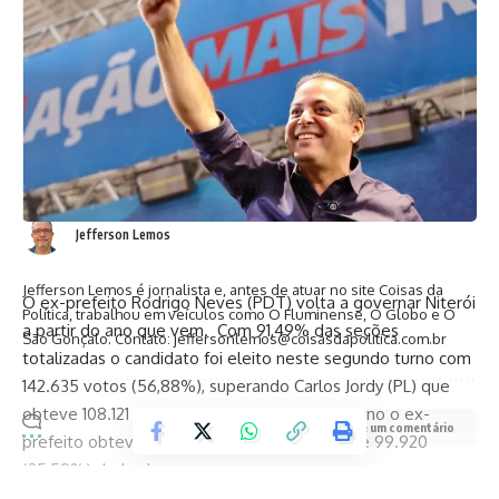
TAGGED:
eleicoes2024
hingohammes
petropolis
segundoturno
Facebook
Jefferson Lemos
Jefferson Lemos é jornalista e, antes de atuar no site Coisas da
O ex-prefeito Rodrigo Neves (PDT) volta a governar Niterói
Política, trabalhou em veículos como O Fluminense, O Globo e O
a partir do ano que vem. Com 91,49% das seções
São Gonçalo. Contato: jeffersonlemos@coisasdapolitica.com.br
totalizadas o candidato foi eleito neste segundo turno com
142.635 votos (56,88%), superando Carlos Jordy (PL) que
obteve 108.121 votos (43,12%). No primeiro turno o ex-
Deixe um comentário
prefeito obteve 136.064 votos (48,47%), ante 99.920
(35,59%) de Jordy.
Com a vitória de Rodrigo Neves, a cidade, que é governada