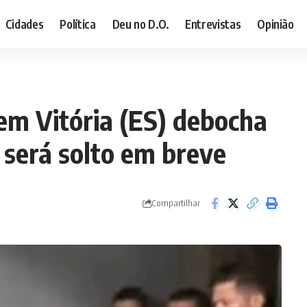
Cidades
Política
Deu no D.O.
Entrevistas
Opinião
 em Vitória (ES) debocha
 será solto em breve
Compartilhar