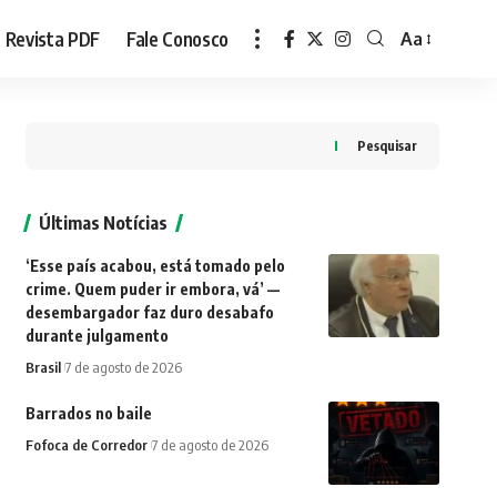
Revista PDF
Fale Conosco
Aa
Font
Resizer
Pesquisar
Últimas Notícias
‘Esse país acabou, está tomado pelo
crime. Quem puder ir embora, vá’ —
desembargador faz duro desabafo
durante julgamento
Brasil
7 de agosto de 2026
Barrados no baile
Fofoca de Corredor
7 de agosto de 2026