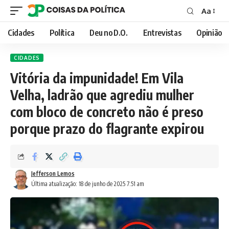
Aa
Font
Resizer
Cidades
Política
Deu no D.O.
Entrevistas
Opinião
CIDADES
Vitória da impunidade! Em Vila
Velha, ladrão que agrediu mulher
com bloco de concreto não é preso
porque prazo do flagrante expirou
Jefferson Lemos
Última atualização: 18 de junho de 2025 7:51 am