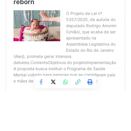
Facebook
Jefferson Lemos
Jefferson Lemos é jornalista e, antes de atuar no site Coisas da
Política, trabalhou em veículos como O Fluminense, O Globo e O
São Gonçalo. Contato: jeffersonlemos@coisasdapolitica.com.br
Deixe um comentário
Em breve, o Lafufu deve invadir os camelôs do Rio, mas
enquanto isso não acontece, o carioca já pode garantir o