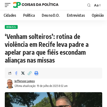
Aa
Font
Resizer
Cidades
Política
Deu no D.O.
Entrevistas
Opinião
BRASIL
‘Venham solteiros’: rotina de
violência em Recife leva padre a
apelar para que fiéis escondam
alianças nas missas
Jefferson Lemos
Última atualização: 19 de julho de 2025 8:02 am