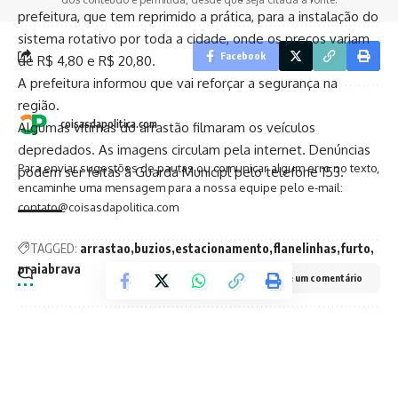
prefeitura, que tem reprimido a prática, para a instalação do
sistema rotativo por toda a cidade, onde os preços variam
Facebook
de R$ 4,80 e R$ 20,80.
A prefeitura informou que vai reforçar a segurança na
região.
coisasdapolitica.com
Algumas vítimas do arrastão filmaram os veículos
depredados. As imagens circulam pela internet. Denúncias
Para enviar sugestões de pautas ou comunicar algum erro no texto,
podem ser feitas à Guarda Municipl pelo telefone 153.
encaminhe uma mensagem para a nossa equipe pelo e-mail:
contato@coisasdapolitica.com
TAGGED:
arrastao
buzios
estacionamento
flanelinhas
furto
praiabrava
Deixe um comentário
Facebook