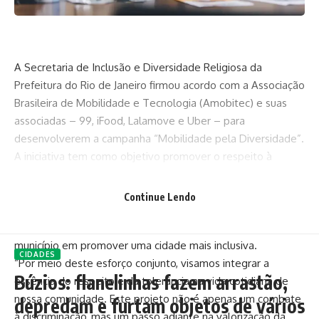
A Secretaria de Inclusão e Diversidade Religiosa da
Prefeitura do Rio de Janeiro firmou acordo com a Associação
Brasileira de Mobilidade e Tecnologia (Amobitec) e suas
associadas – 99, iFood, Lalamove e Uber – para
desenvolverem a campanha “Mobilidade pela Diversidade”.
A iniciativa tem como objetivo promover o respeito à
diversidade religiosa, de raça, gênero e política por meio de
ações para sensibilização da sociedade.
Continue Lendo
Para Sergio Fernandes, secretário municipal de Inclusão e
Diversidade Religiosa, a campanha reflete o empenho do
município em promover uma cidade mais inclusiva.
CIDADES
“Por meio deste esforço conjunto, visamos integrar a
Búzios: flanelinhas fazem arrastão,
essência do respeito e da tolerância na vida cotidiana de
nossa comunidade. Este projeto não é apenas um combate
depredam e furtam objetos de vários
à discriminação, mas um passo adiante na valorização da