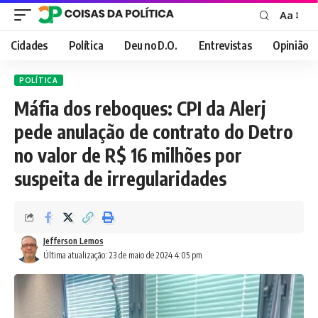
Aa
Font
Resizer
Cidades
Política
Deu no D.O.
Entrevistas
Opinião
POLÍTICA
Máfia dos reboques: CPI da Alerj
pede anulação de contrato do Detro
no valor de R$ 16 milhões por
suspeita de irregularidades
Jefferson Lemos
Última atualização: 23 de maio de 2024 4:05 pm