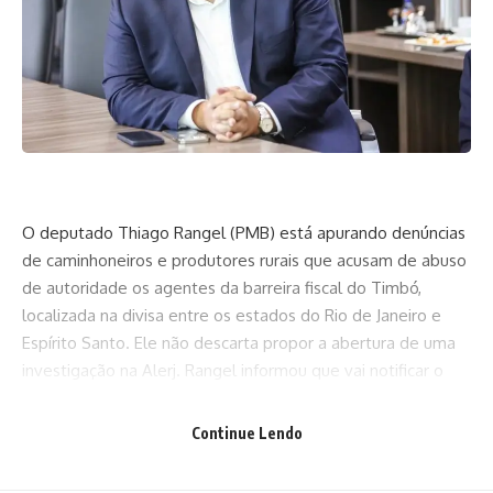
O deputado Thiago Rangel (PMB) está apurando denúncias
de caminhoneiros e produtores rurais que acusam de abuso
de autoridade os agentes da barreira fiscal do Timbó,
localizada na divisa entre os estados do Rio de Janeiro e
Espírito Santo. Ele não descarta propor a abertura de uma
investigação na Alerj. Rangel informou que vai notificar o
secretário de Fazenda do Estado, Leonardo Lobo, e o
coordenador das barreiras fiscais, coronel PM Eduardo
Continue Lendo
Castelano a prestarem informações. O deputado também
se comprometeu a buscar informações junto à PRF, que