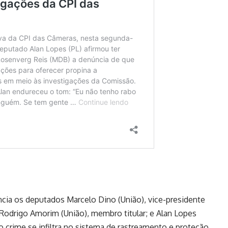
ncia os deputados Marcelo Dino (União), vice-presidente
; Rodrigo Amorim (União), membro titular; e Alan Lopes
o crime se infiltra no sistema de rastreamento e proteção