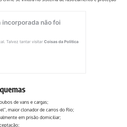
squemas
 roubos de vans e cargas;
l”, maior clonador de carros do Rio;
ualmente em prisão domiciliar;
eceptação;