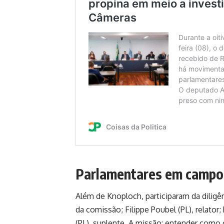
Parlamentares em campo
Além de Knoploch, participaram da diligê
da comissão; Filippe Poubel (PL), relator
(PL), suplente. A missão: entender como 