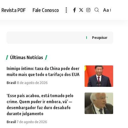
Revista PDF
Fale Conosco
Aa
Font
Resizer
Pesquisar
Últimas Notícias
Inimigo íntimo: taxa da China pode doer
muito mais que todo o tarifaço dos EUA
Brasil
8 de agosto de 2026
‘Esse país acabou, está tomado pelo
crime. Quem puder ir embora, vá’ —
desembargador faz duro desabafo
durante julgamento
Brasil
7 de agosto de 2026